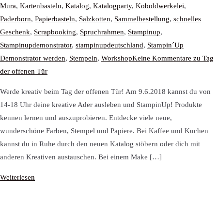
Mura
,
Kartenbasteln
,
Katalog
,
Katalogparty
,
Koboldwerkelei
,
Paderborn
,
Papierbasteln
,
Salzkotten
,
Sammelbestellung
,
schnelles
Geschenk
,
Scrapbooking
,
Spruchrahmen
,
Stampinup
,
Stampinupdemonstrator
,
stampinupdeutschland
,
Stampin´Up
Demonstrator werden
,
Stempeln
,
Workshop
Keine Kommentare
zu Tag
der offenen Tür
Werde kreativ beim Tag der offenen Tür! Am 9.6.2018 kannst du von
14-18 Uhr deine kreative Ader ausleben und StampinUp! Produkte
kennen lernen und auszuprobieren. Entdecke viele neue,
wunderschöne Farben, Stempel und Papiere. Bei Kaffee und Kuchen
kannst du in Ruhe durch den neuen Katalog stöbern oder dich mit
anderen Kreativen austauschen. Bei einem Make […]
Weiterlesen