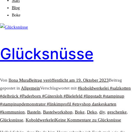
Start
Blog
Boke
Glücksnüsse
Von
Ilona Mura
Beitrag veröffentlicht am
19. Oktober 2023
Beitrag
gepostet in
Allgemein
Verschlagwortet mit
#koboldwerkelei #salzkotten
#delbrück #Paderborn #Gütersloh #Bielefeld #lippstadt #stampinup
#stampinupdemonstrator #linkimprofil #etsyshop dankeskarten
#kommunion
,
Basteln
,
Bastelworkshop
,
Boke
,
Deko
,
diy
,
geschenke
,
Glücksnüsse
,
Koboldwerkelei
Keine Kommentare
zu Glücksnüsse