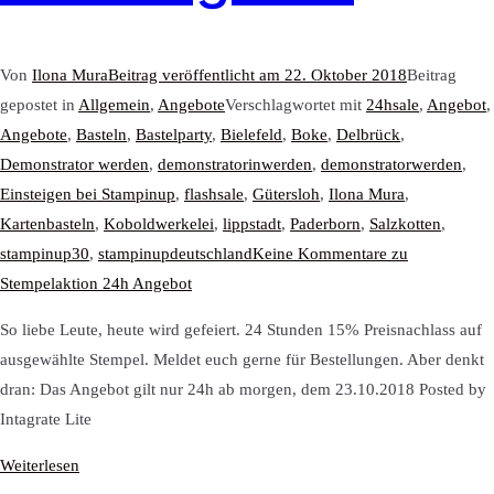
Von
Ilona Mura
Beitrag veröffentlicht am
22. Oktober 2018
Beitrag
gepostet in
Allgemein
,
Angebote
Verschlagwortet mit
24hsale
,
Angebot
,
Angebote
,
Basteln
,
Bastelparty
,
Bielefeld
,
Boke
,
Delbrück
,
Demonstrator werden
,
demonstratorinwerden
,
demonstratorwerden
,
Einsteigen bei Stampinup
,
flashsale
,
Gütersloh
,
Ilona Mura
,
Kartenbasteln
,
Koboldwerkelei
,
lippstadt
,
Paderborn
,
Salzkotten
,
stampinup30
,
stampinupdeutschland
Keine Kommentare
zu
Stempelaktion 24h Angebot
So liebe Leute, heute wird gefeiert. 24 Stunden 15% Preisnachlass auf
ausgewählte Stempel. Meldet euch gerne für Bestellungen. Aber denkt
dran: Das Angebot gilt nur 24h ab morgen, dem 23.10.2018 Posted by
Intagrate Lite
Weiterlesen