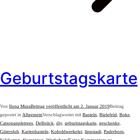
Geburtstagskarte
Von
Ilona Mura
Beitrag veröffentlicht am
2. Januar 2019
Beitrag
gepostet in
Allgemein
Verschlagwortet mit
Basteln
,
Bielefeld
,
Boke
,
Catsonappletrees
,
Delbrück
,
diy
,
geburtstagskarte
,
geschenke
,
Gütersloh
,
Kartenbasteln
,
Koboldwerkelei
,
lippstadt
,
Paderborn
,