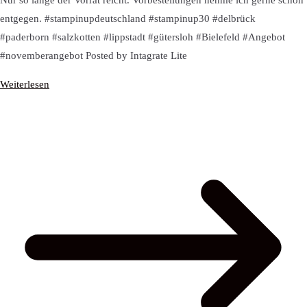
Nur so lange der Vorrat reicht. Vorbestellungen nehme ich gerne schon
entgegen. #stampinupdeutschland #stampinup30 #delbrück
#paderborn #salzkotten #lippstadt #gütersloh #Bielefeld #Angebot
#novemberangebot Posted by Intagrate Lite
Weiterlesen