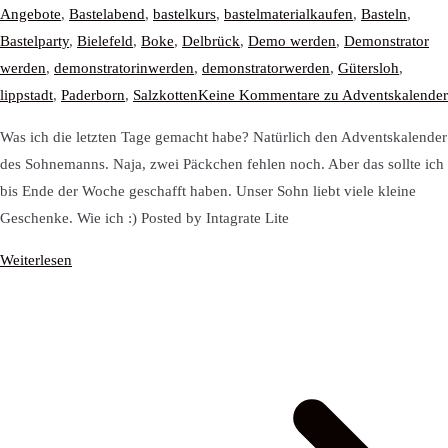
Angebote
,
Bastelabend
,
bastelkurs
,
bastelmaterialkaufen
,
Basteln
,
Bastelparty
,
Bielefeld
,
Boke
,
Delbrück
,
Demo werden
,
Demonstrator
werden
,
demonstratorinwerden
,
demonstratorwerden
,
Gütersloh
,
lippstadt
,
Paderborn
,
Salzkotten
Keine Kommentare
zu Adventskalender
Was ich die letzten Tage gemacht habe? Natürlich den Adventskalender
des Sohnemanns. Naja, zwei Päckchen fehlen noch. Aber das sollte ich
bis Ende der Woche geschafft haben. Unser Sohn liebt viele kleine
Geschenke. Wie ich :) Posted by Intagrate Lite
Weiterlesen