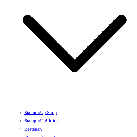
StampinUp Shop
StampinUp! Infos
Bestellen