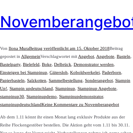
Novemberangebo
Von
Ilona Mura
Beitrag veröffentlicht am
15. Oktober 2018
Beitrag
gepostet in
Allgemein
Verschlagwortet mit
Angebot
,
Angebote
,
Basteln
,
Bastelparty
,
Bielefeld
,
Boke
,
Delbrück
,
Demonstrator werden
,
Einsteigen bei Stampinup
,
Gütersloh
,
Koboldwerkelei
,
Paderborn
,
Papierbasteln
,
Salzkotten
,
Sammelbestellung
,
Sonderangebot
,
Stampin
Up!
,
Stampin updeutschland
,
Stampinup
,
Stampinup Angebote
,
stampinup30
,
Stampinupdemo
,
Stampinupdemonstrator
,
stampinupdeutschland
Keine Kommentare
zu Novemberangebot
Ab dem 1.11 könnt ihr einen Monat lang exklusiv Produkte aus der
Reihe Flockengestöber bestellen. Die Aktion geht vom 1.11 bis 30.11.