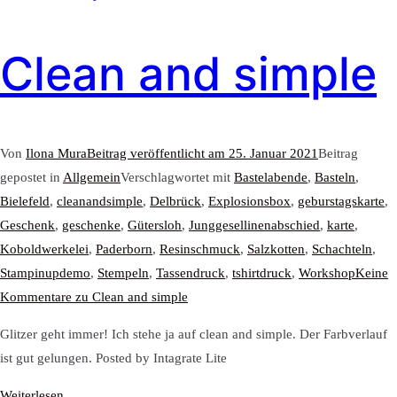
Clean and simple
Von
Ilona Mura
Beitrag veröffentlicht am
25. Januar 2021
Beitrag
gepostet in
Allgemein
Verschlagwortet mit
Bastelabende
,
Basteln
,
Bielefeld
,
cleanandsimple
,
Delbrück
,
Explosionsbox
,
geburstagskarte
,
Geschenk
,
geschenke
,
Gütersloh
,
Junggesellinenabschied
,
karte
,
Koboldwerkelei
,
Paderborn
,
Resinschmuck
,
Salzkotten
,
Schachteln
,
Stampinupdemo
,
Stempeln
,
Tassendruck
,
tshirtdruck
,
Workshop
Keine
Kommentare
zu Clean and simple
Glitzer geht immer! Ich stehe ja auf clean and simple. Der Farbverlauf
ist gut gelungen. Posted by Intagrate Lite
Weiterlesen