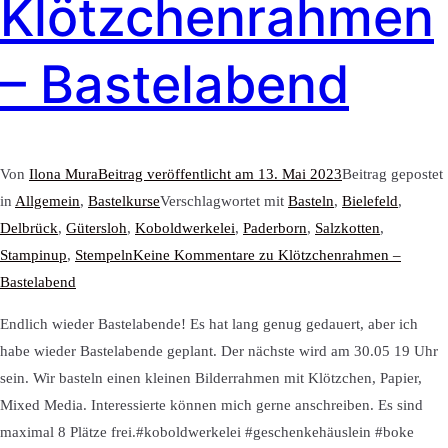
Klötzchenrahmen
– Bastelabend
Von
Ilona Mura
Beitrag veröffentlicht am
13. Mai 2023
Beitrag gepostet
in
Allgemein
,
Bastelkurse
Verschlagwortet mit
Basteln
,
Bielefeld
,
Delbrück
,
Gütersloh
,
Koboldwerkelei
,
Paderborn
,
Salzkotten
,
Stampinup
,
Stempeln
Keine Kommentare
zu Klötzchenrahmen –
Bastelabend
Endlich wieder Bastelabende! Es hat lang genug gedauert, aber ich
habe wieder Bastelabende geplant. Der nächste wird am 30.05 19 Uhr
sein. Wir basteln einen kleinen Bilderrahmen mit Klötzchen, Papier,
Mixed Media. Interessierte können mich gerne anschreiben. Es sind
maximal 8 Plätze frei.#koboldwerkelei #geschenkehäuslein #boke