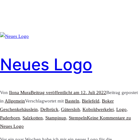
Neues Logo
Von
Ilona Mura
Beitrag veröffentlicht am
12. Juli 2022
Beitrag gepostet
in
Allgemein
Verschlagwortet mit
Basteln
,
Bielefeld
,
Boker
Geschenkehäuslein
,
Delbrück
,
Gütersloh
,
Koboldwerkelei
,
Logo
,
Paderborn
,
Salzkotten
,
Stampinup
,
Stempeln
Keine Kommentare
zu
Neues Logo
Vor ein paar Wochen habe ich mir ein neues Logo für die