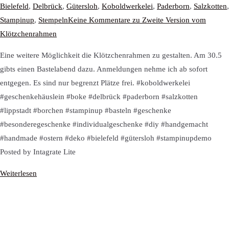
Bielefeld
,
Delbrück
,
Gütersloh
,
Koboldwerkelei
,
Paderborn
,
Salzkotten
,
Stampinup
,
Stempeln
Keine Kommentare
zu Zweite Version vom
Klötzchenrahmen
Eine weitere Möglichkeit die Klötzchenrahmen zu gestalten. Am 30.5
gibts einen Bastelabend dazu. Anmeldungen nehme ich ab sofort
entgegen. Es sind nur begrenzt Plätze frei. #koboldwerkelei
#geschenkehäuslein #boke #delbrück #paderborn #salzkotten
#lippstadt #borchen #stampinup #basteln #geschenke
#besonderegeschenke #individualgeschenke #diy #handgemacht
#handmade #ostern #deko #bielefeld #gütersloh #stampinupdemo
Posted by Intagrate Lite
Weiterlesen