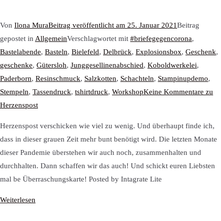
Von
Ilona Mura
Beitrag veröffentlicht am
25. Januar 2021
Beitrag
gepostet in
Allgemein
Verschlagwortet mit
#briefegegencorona
,
Bastelabende
,
Basteln
,
Bielefeld
,
Delbrück
,
Explosionsbox
,
Geschenk
,
geschenke
,
Gütersloh
,
Junggesellinenabschied
,
Koboldwerkelei
,
Paderborn
,
Resinschmuck
,
Salzkotten
,
Schachteln
,
Stampinupdemo
,
Stempeln
,
Tassendruck
,
tshirtdruck
,
Workshop
Keine Kommentare
zu
Herzenspost
Herzenspost verschicken wie viel zu wenig. Und überhaupt finde ich,
dass in dieser grauen Zeit mehr bunt benötigt wird. Die letzten Monate
dieser Pandemie überstehen wir auch noch, zusammenhalten und
durchhalten. Dann schaffen wir das auch! Und schickt euren Liebsten
mal be Überraschungskarte! Posted by Intagrate Lite
Weiterlesen