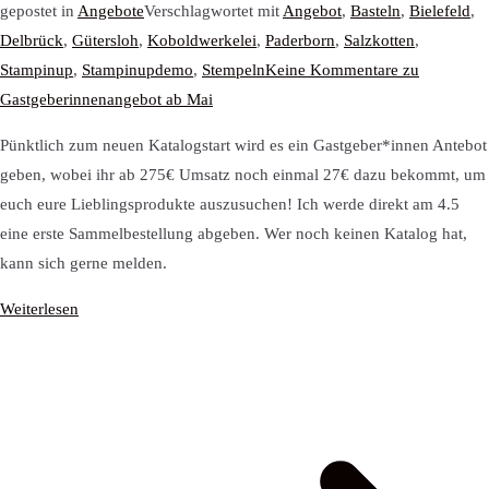
gepostet in
Angebote
Verschlagwortet mit
Angebot
,
Basteln
,
Bielefeld
,
Delbrück
,
Gütersloh
,
Koboldwerkelei
,
Paderborn
,
Salzkotten
,
Stampinup
,
Stampinupdemo
,
Stempeln
Keine Kommentare
zu
Gastgeberinnenangebot ab Mai
Pünktlich zum neuen Katalogstart wird es ein Gastgeber*innen Antebot
geben, wobei ihr ab 275€ Umsatz noch einmal 27€ dazu bekommt, um
euch eure Lieblingsprodukte auszusuchen! Ich werde direkt am 4.5
eine erste Sammelbestellung abgeben. Wer noch keinen Katalog hat,
kann sich gerne melden.
Weiterlesen