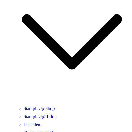
StampinUp Shop
StampinUp! Infos
Bestellen