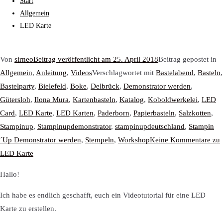
Start
Allgemein
LED Karte
Von
sirneo
Beitrag veröffentlicht am
25. April 2018
Beitrag gepostet in
Allgemein
,
Anleitung
,
Videos
Verschlagwortet mit
Bastelabend
,
Basteln
,
Bastelparty
,
Bielefeld
,
Boke
,
Delbrück
,
Demonstrator werden
,
Gütersloh
,
Ilona Mura
,
Kartenbasteln
,
Katalog
,
Koboldwerkelei
,
LED
Card
,
LED Karte
,
LED Karten
,
Paderborn
,
Papierbasteln
,
Salzkotten
,
Stampinup
,
Stampinupdemonstrator
,
stampinupdeutschland
,
Stampin
´Up Demonstrator werden
,
Stempeln
,
Workshop
Keine Kommentare
zu
LED Karte
Hallo!
Ich habe es endlich geschafft, euch ein Videotutorial für eine LED
Karte zu erstellen.