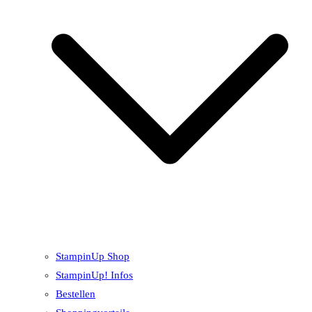
StampinUp Shop
StampinUp! Infos
Bestellen