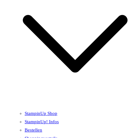
StampinUp Shop
StampinUp! Infos
Bestellen