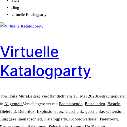
Start
Blog
virtuelle Katalogparty
Virtuelle
Katalogparty
Von
Ilona Mura
Beitrag veröffentlicht am
13. Mai 2020
Beitrag gepostet
in
Allgemein
Verschlagwortet mit
Bastelabende
,
Bastelladen
,
Basteln
,
Bielefeld
,
Delbrück
,
Explosionsbox
,
Geschenk
,
geschenke
,
Gütersloh
,
Junggesellinenabschied
,
Katalogparty
,
Koboldwerkelei
,
Paderborn
,
Resinschmuck
,
Salzkotten
,
Schachteln
,
StampinUp Katalog
,