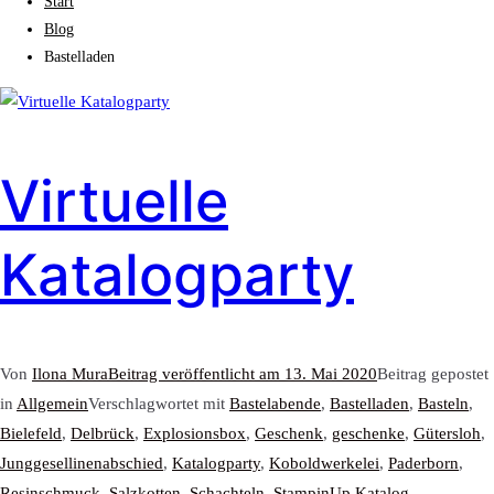
Start
Blog
Bastelladen
Virtuelle
Katalogparty
Von
Ilona Mura
Beitrag veröffentlicht am
13. Mai 2020
Beitrag gepostet
in
Allgemein
Verschlagwortet mit
Bastelabende
,
Bastelladen
,
Basteln
,
Bielefeld
,
Delbrück
,
Explosionsbox
,
Geschenk
,
geschenke
,
Gütersloh
,
Junggesellinenabschied
,
Katalogparty
,
Koboldwerkelei
,
Paderborn
,
Resinschmuck
,
Salzkotten
,
Schachteln
,
StampinUp Katalog
,