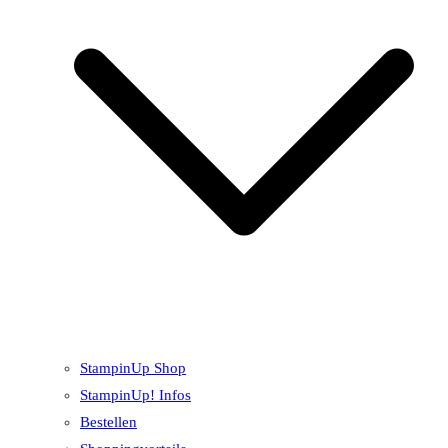
StampinUp Shop
StampinUp! Infos
Bestellen