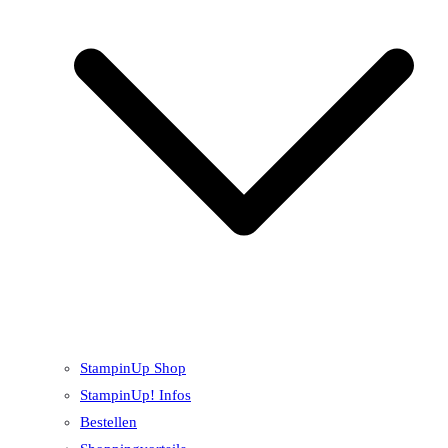
StampinUp Shop
StampinUp! Infos
Bestellen