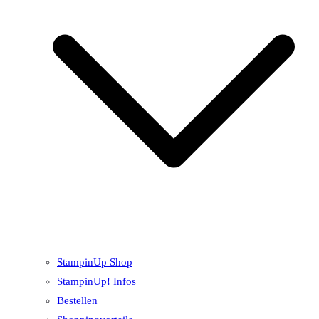
StampinUp Shop
StampinUp! Infos
Bestellen