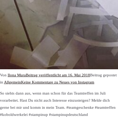
Von
Ilona Mura
Beitrag veröffentlicht am
16. Mai 2018
Beitrag gepostet
in
Allgemein
Keine Kommentare
zu Neues von Instagram
So siehts dann aus, wenn man schon für das Teamtreffen im Juli
vorarbeitet. Hast Du nicht auch Interesse einzusteigen? Melde dich
gerne bei mir und komm in mein Team. #teamgeschenke #teamtreffen
#koboldwerkelei #stampinup #stampinupdeutschland