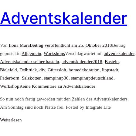
Adventskalender
Von
Ilona Mura
Beitrag veröffentlicht am
25. Oktober 2018
Beitrag
gepostet in
Allgemein
,
Workshops
Verschlagwortet mit
adventskalender
,
Adventskalender selber basteln
,
adventskalender2018
,
Basteln
,
Bielefeld
,
Delbrück
,
diy
,
Gütersloh
,
homedekoration
,
lippstadt
,
Paderborn
,
Salzkotten
,
stampinup30
,
stampinupdeutschland
,
Workshop
Keine Kommentare
zu Adventskalender
So nun noch fertig geworden mit den Zahlen des Adventskalenders.
Am Sonntag sind noch Plätze frei. Posted by Intagrate Lite
Weiterlesen