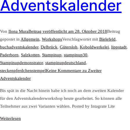
Adventskalender
Von
Ilona Mura
Beitrag veröffentlicht am
28. Oktober 2018
Beitrag
gepostet in
Allgemein
,
Workshops
Verschlagwortet mit
Bielefeld
,
buchadventskalender
,
Delbrück
,
Gütersloh
,
Koboldwerkelei
,
lippstadt
,
Paderborn
,
Salzkotten
,
Stampinup
,
stampinup30
,
Stampinupdemonstrator
,
stampinupdeutschland
,
steckenpferdchenstempel
Keine Kommentare
zu Zweiter
Adventskalender
Bis spät in die Nacht hinein habe ich noch an dem zweiten Kalender
für den Adventskalenderworkshop heute gearbeitet. So können alle
Teilnehmer aus zwei Varianten wählen. Posted by Intagrate Lite
Weiterlesen