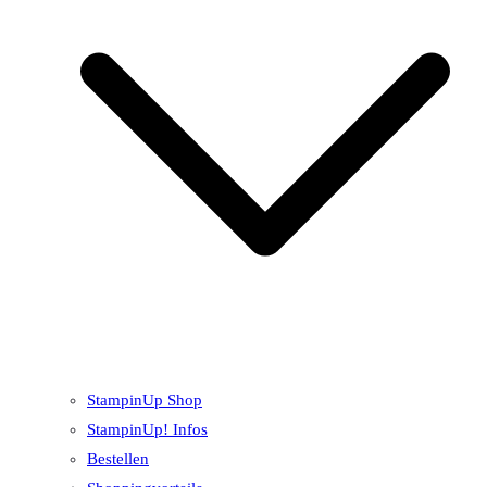
StampinUp Shop
StampinUp! Infos
Bestellen