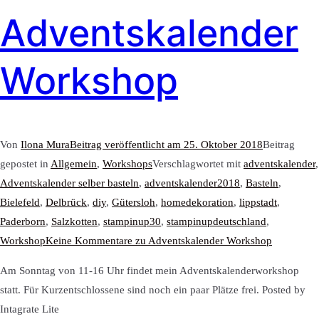
Adventskalender
Workshop
Von
Ilona Mura
Beitrag veröffentlicht am
25. Oktober 2018
Beitrag
gepostet in
Allgemein
,
Workshops
Verschlagwortet mit
adventskalender
,
Adventskalender selber basteln
,
adventskalender2018
,
Basteln
,
Bielefeld
,
Delbrück
,
diy
,
Gütersloh
,
homedekoration
,
lippstadt
,
Paderborn
,
Salzkotten
,
stampinup30
,
stampinupdeutschland
,
Workshop
Keine Kommentare
zu Adventskalender Workshop
Am Sonntag von 11-16 Uhr findet mein Adventskalenderworkshop
statt. Für Kurzentschlossene sind noch ein paar Plätze frei. Posted by
Intagrate Lite