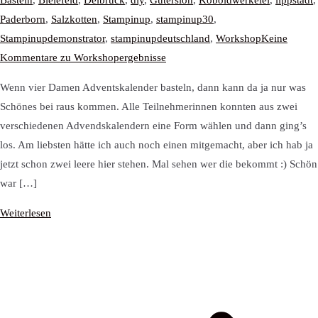
Basteln
,
Bielefeld
,
Delbrück
,
diy
,
Gütersloh
,
Koboldwerkelei
,
lippstadt
,
Paderborn
,
Salzkotten
,
Stampinup
,
stampinup30
,
Stampinupdemonstrator
,
stampinupdeutschland
,
Workshop
Keine
Kommentare
zu Workshopergebnisse
Wenn vier Damen Adventskalender basteln, dann kann da ja nur was
Schönes bei raus kommen. Alle Teilnehmerinnen konnten aus zwei
verschiedenen Advendskalendern eine Form wählen und dann ging’s
los. Am liebsten hätte ich auch noch einen mitgemacht, aber ich hab ja
jetzt schon zwei leere hier stehen. Mal sehen wer die bekommt :) Schön
war […]
Weiterlesen