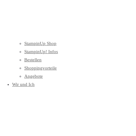
StampinUp Shop
StampinUp! Infos
Bestellen
Shoppingvorteile
Angebote
Wir und Ich