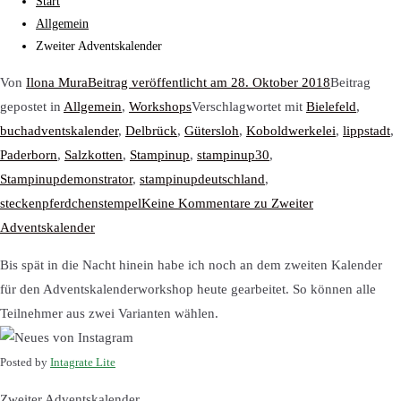
Start
Allgemein
Zweiter Adventskalender
Von
Ilona Mura
Beitrag veröffentlicht am
28. Oktober 2018
Beitrag
gepostet in
Allgemein
,
Workshops
Verschlagwortet mit
Bielefeld
,
buchadventskalender
,
Delbrück
,
Gütersloh
,
Koboldwerkelei
,
lippstadt
,
Paderborn
,
Salzkotten
,
Stampinup
,
stampinup30
,
Stampinupdemonstrator
,
stampinupdeutschland
,
steckenpferdchenstempel
Keine Kommentare
zu Zweiter
Adventskalender
Bis spät in die Nacht hinein habe ich noch an dem zweiten Kalender
für den Adventskalenderworkshop heute gearbeitet. So können alle
Teilnehmer aus zwei Varianten wählen.
Posted by
Intagrate Lite
Zweiter Adventskalender