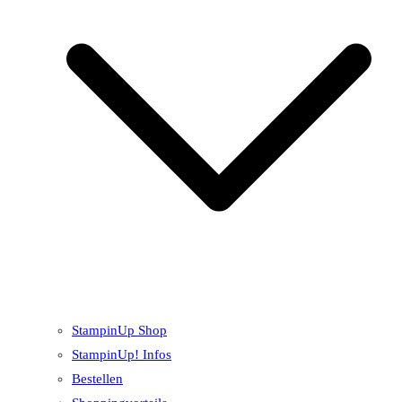
StampinUp Shop
StampinUp! Infos
Bestellen