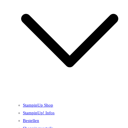
StampinUp Shop
StampinUp! Infos
Bestellen