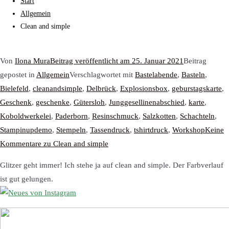
Start
Allgemein
Clean and simple
Von
Ilona Mura
Beitrag veröffentlicht am
25. Januar 2021
Beitrag
gepostet in
Allgemein
Verschlagwortet mit
Bastelabende
,
Basteln
,
Bielefeld
,
cleanandsimple
,
Delbrück
,
Explosionsbox
,
geburstagskarte
,
Geschenk
,
geschenke
,
Gütersloh
,
Junggesellinenabschied
,
karte
,
Koboldwerkelei
,
Paderborn
,
Resinschmuck
,
Salzkotten
,
Schachteln
,
Stampinupdemo
,
Stempeln
,
Tassendruck
,
tshirtdruck
,
Workshop
Keine
Kommentare
zu Clean and simple
Glitzer geht immer! Ich stehe ja auf clean and simple. Der Farbverlauf
ist gut gelungen.