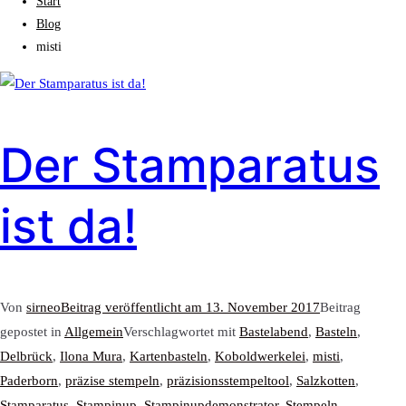
Start
Blog
misti
Der Stamparatus
ist da!
Von
sirneo
Beitrag veröffentlicht am
13. November 2017
Beitrag
gepostet in
Allgemein
Verschlagwortet mit
Bastelabend
,
Basteln
,
Delbrück
,
Ilona Mura
,
Kartenbasteln
,
Koboldwerkelei
,
misti
,
Paderborn
,
präzise stempeln
,
präzisionsstempeltool
,
Salzkotten
,
Stamparatus
,
Stampinup
,
Stampinupdemonstrator
,
Stempeln
,