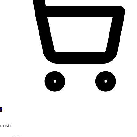
0
misti