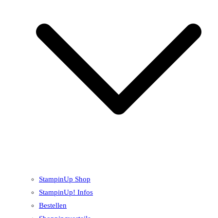
StampinUp Shop
StampinUp! Infos
Bestellen