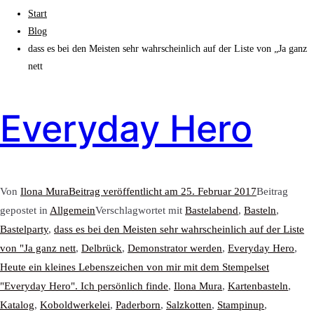
Start
Blog
dass es bei den Meisten sehr wahrscheinlich auf der Liste von „Ja ganz
nett
Everyday Hero
Von
Ilona Mura
Beitrag veröffentlicht am
25. Februar 2017
Beitrag
gepostet in
Allgemein
Verschlagwortet mit
Bastelabend
,
Basteln
,
Bastelparty
,
dass es bei den Meisten sehr wahrscheinlich auf der Liste
von "Ja ganz nett
,
Delbrück
,
Demonstrator werden
,
Everyday Hero
,
Heute ein kleines Lebenszeichen von mir mit dem Stempelset
"Everyday Hero". Ich persönlich finde
,
Ilona Mura
,
Kartenbasteln
,
Katalog
,
Koboldwerkelei
,
Paderborn
,
Salzkotten
,
Stampinup
,