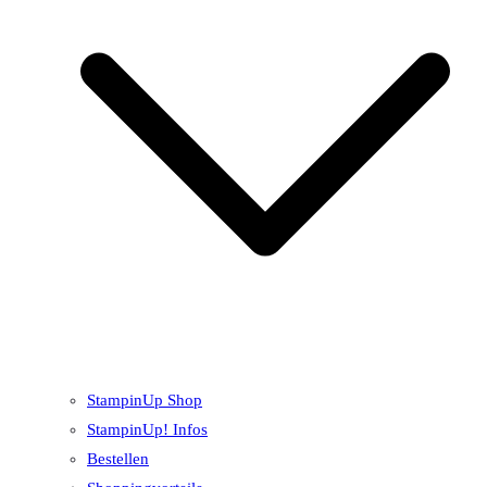
StampinUp Shop
StampinUp! Infos
Bestellen