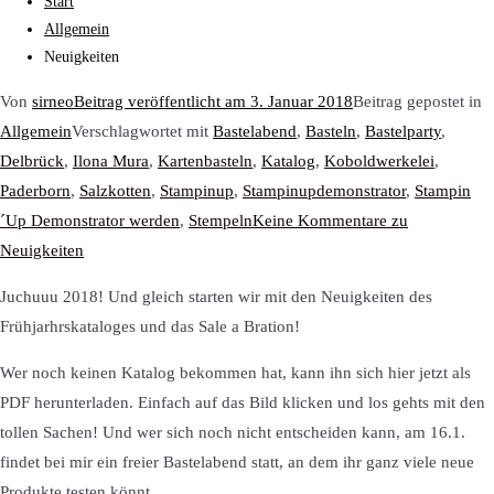
Start
Allgemein
Neuigkeiten
Von
sirneo
Beitrag veröffentlicht am
3. Januar 2018
Beitrag gepostet in
Allgemein
Verschlagwortet mit
Bastelabend
,
Basteln
,
Bastelparty
,
Delbrück
,
Ilona Mura
,
Kartenbasteln
,
Katalog
,
Koboldwerkelei
,
Paderborn
,
Salzkotten
,
Stampinup
,
Stampinupdemonstrator
,
Stampin
´Up Demonstrator werden
,
Stempeln
Keine Kommentare
zu
Neuigkeiten
Juchuuu 2018! Und gleich starten wir mit den Neuigkeiten des
Frühjarhrskataloges und das Sale a Bration!
Wer noch keinen Katalog bekommen hat, kann ihn sich hier jetzt als
PDF herunterladen. Einfach auf das Bild klicken und los gehts mit den
tollen Sachen! Und wer sich noch nicht entscheiden kann, am 16.1.
findet bei mir ein freier Bastelabend statt, an dem ihr ganz viele neue
Produkte testen könnt.