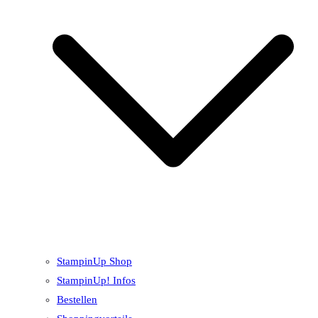
StampinUp Shop
StampinUp! Infos
Bestellen