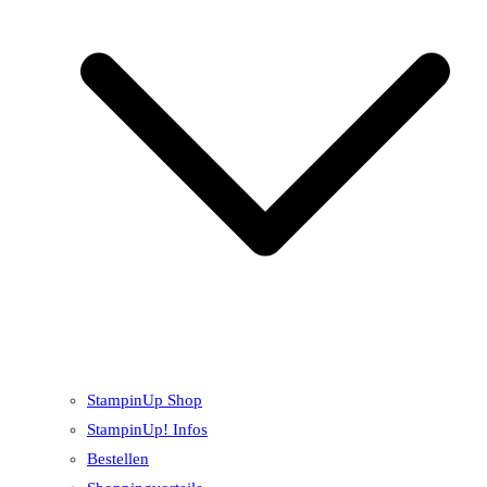
StampinUp Shop
StampinUp! Infos
Bestellen