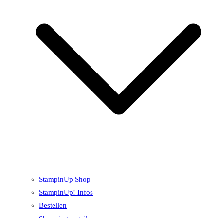
StampinUp Shop
StampinUp! Infos
Bestellen