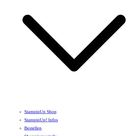
StampinUp Shop
StampinUp! Infos
Bestellen