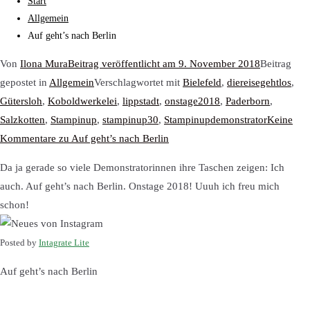
Start
Allgemein
Auf geht’s nach Berlin
Von
Ilona Mura
Beitrag veröffentlicht am
9. November 2018
Beitrag
gepostet in
Allgemein
Verschlagwortet mit
Bielefeld
,
diereisegehtlos
,
Gütersloh
,
Koboldwerkelei
,
lippstadt
,
onstage2018
,
Paderborn
,
Salzkotten
,
Stampinup
,
stampinup30
,
Stampinupdemonstrator
Keine
Kommentare
zu Auf geht’s nach Berlin
Da ja gerade so viele Demonstratorinnen ihre Taschen zeigen: Ich
auch. Auf geht’s nach Berlin. Onstage 2018! Uuuh ich freu mich
schon!
Posted by
Intagrate Lite
Auf geht’s nach Berlin