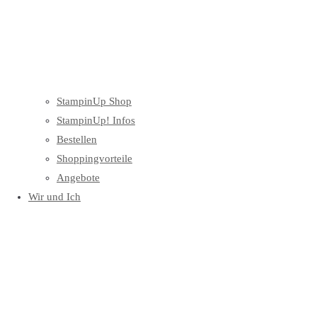
StampinUp Shop
StampinUp! Infos
Bestellen
Shoppingvorteile
Angebote
Wir und Ich