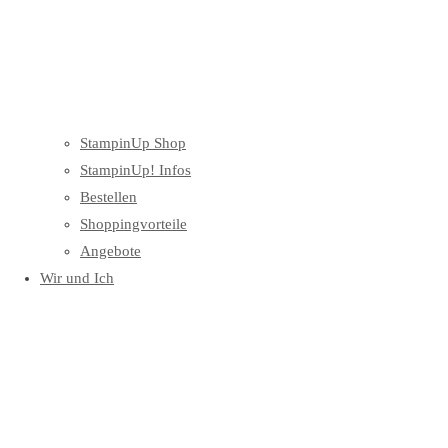
StampinUp Shop
StampinUp! Infos
Bestellen
Shoppingvorteile
Angebote
Wir und Ich