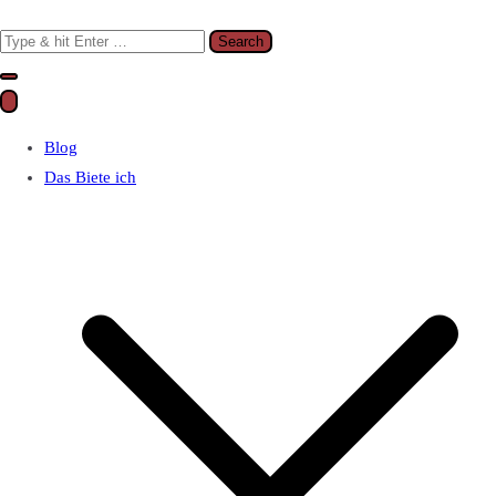
Search
for:
Blog
Das Biete ich