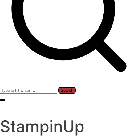
Search
for:
StampinUp