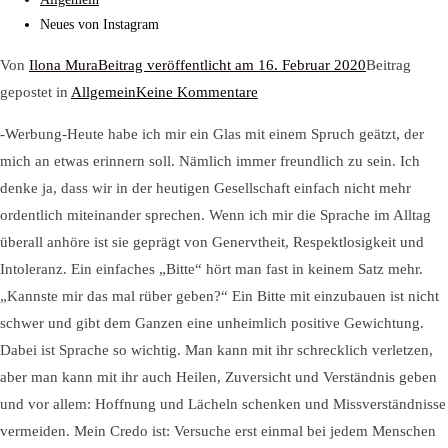
Neues von Instagram
Von
Ilona Mura
Beitrag veröffentlicht am
16. Februar 2020
Beitrag
zu
gepostet in
Allgemein
Keine Kommentare
Neues
-Werbung-Heute habe ich mir ein Glas mit einem Spruch geätzt, der
von
mich an etwas erinnern soll. Nämlich immer freundlich zu sein. Ich
Instagram
denke ja, dass wir in der heutigen Gesellschaft einfach nicht mehr
ordentlich miteinander sprechen. Wenn ich mir die Sprache im Alltag
überall anhöre ist sie geprägt von Genervtheit, Respektlosigkeit und
Intoleranz. Ein einfaches „Bitte“ hört man fast in keinem Satz mehr.
„Kannste mir das mal rüber geben?“ Ein Bitte mit einzubauen ist nicht
schwer und gibt dem Ganzen eine unheimlich positive Gewichtung.
Dabei ist Sprache so wichtig. Man kann mit ihr schrecklich verletzen,
aber man kann mit ihr auch Heilen, Zuversicht und Verständnis geben
und vor allem: Hoffnung und Lächeln schenken und Missverständnisse
vermeiden. Mein Credo ist: Versuche erst einmal bei jedem Menschen