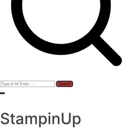
Search
for:
StampinUp