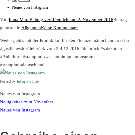
Neues von Instagram
Von
Ilona Mura
Beitrag veröffentlicht am
2. November 2016
Beitrag
zu
gepostet in
Allgemein
Keine Kommentare
Neues
Weiter geht's mit der Produktion für den #heinzelmännchenmarkt im
von
#gastlichesdorfdelbrück vom 2-4.12.2016 #delbrück #salzkotten
Instagram
#Paderborn #stampinup #steampinupdemonstrator
#stampinupdeutschland
Posted by
Intagrate Lite
Neues von Instagram
Beitragsnavigatio
Neuigkeiten zum November
Neues von Instagram