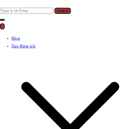
Search
for:
Blog
Das Biete ich