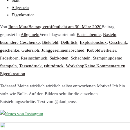
Start
Allgemein
Eigenkreation
Von
Ilona Mura
Beitrag veröffentlicht am
30. März 2020
Beitrag
gepostet in
Allgemein
Verschlagwortet mit
Bastelabende
,
Basteln
,
besondere Geschenke
,
Bielefeld
,
Delbrück
,
Explosionsbox
,
Geschenk
,
geschenke
,
Gütersloh
,
Junggesellinenabschied
,
Koboldwerkelei
,
Paderborn
,
Resinschmuck
,
Salzkotten
,
Schachteln
,
Stampinupdemo
,
Stempeln
,
Tassendruck
,
tshirtdruck
,
Workshop
Keine Kommentare
zu
Eigenkreation
Tadaaaa! Meine wirklich wirklich selbst entworfenen Motive! Ich bin
stolz wie Bolle. Auf den Bildern seht ihr die einzelnen
Entstehungsschritte. Text von @danipeuss