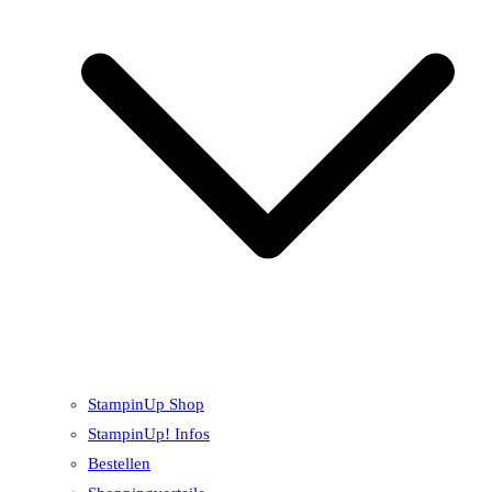
StampinUp Shop
StampinUp! Infos
Bestellen