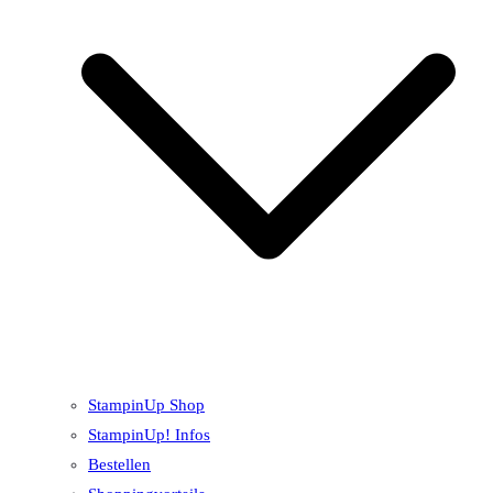
StampinUp Shop
StampinUp! Infos
Bestellen