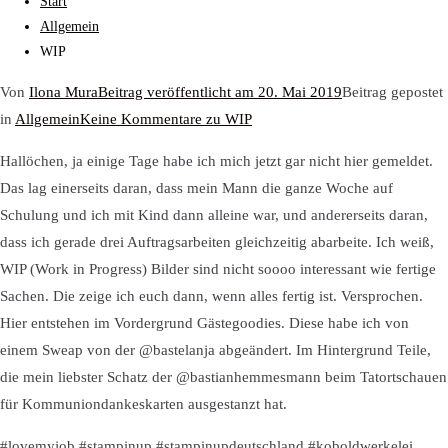
Start
Allgemein
WIP
Von
Ilona Mura
Beitrag veröffentlicht am
20. Mai 2019
Beitrag gepostet
in
Allgemein
Keine Kommentare
zu WIP
Hallöchen, ja einige Tage habe ich mich jetzt gar nicht hier gemeldet.
Das lag einerseits daran, dass mein Mann die ganze Woche auf
Schulung und ich mit Kind dann alleine war, und andererseits daran,
dass ich gerade drei Auftragsarbeiten gleichzeitig abarbeite. Ich weiß,
WIP (Work in Progress) Bilder sind nicht soooo interessant wie fertige
Sachen. Die zeige ich euch dann, wenn alles fertig ist. Versprochen.
Hier entstehen im Vordergrund Gästegoodies. Diese habe ich von
einem Sweap von der @bastelanja abgeändert. Im Hintergrund Teile,
die mein liebster Schatz der @bastianhemmesmann beim Tatortschauen
für Kommuniondankeskarten ausgestanzt hat.
#lovemyjob #stampinup #stampinupdeutschland #koboldwerkelei