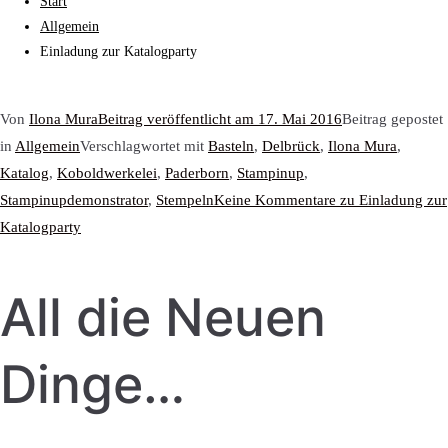
Start
Allgemein
Einladung zur Katalogparty
Von
Ilona Mura
Beitrag veröffentlicht am
17. Mai 2016
Beitrag gepostet
in
Allgemein
Verschlagwortet mit
Basteln
,
Delbrück
,
Ilona Mura
,
Katalog
,
Koboldwerkelei
,
Paderborn
,
Stampinup
,
Stampinupdemonstrator
,
Stempeln
Keine Kommentare
zu Einladung zur
Katalogparty
All die Neuen
Dinge…