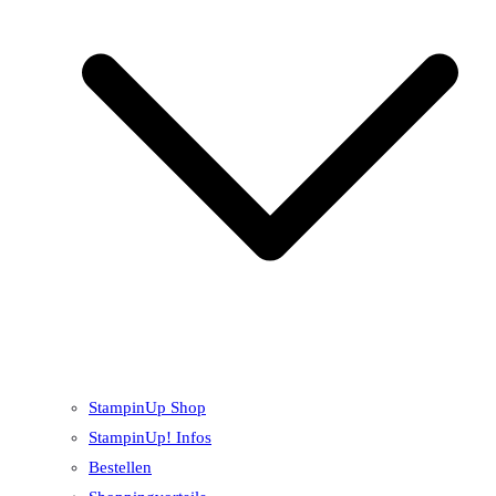
StampinUp Shop
StampinUp! Infos
Bestellen