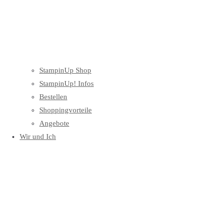
StampinUp Shop
StampinUp! Infos
Bestellen
Shoppingvorteile
Angebote
Wir und Ich