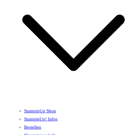
StampinUp Shop
StampinUp! Infos
Bestellen