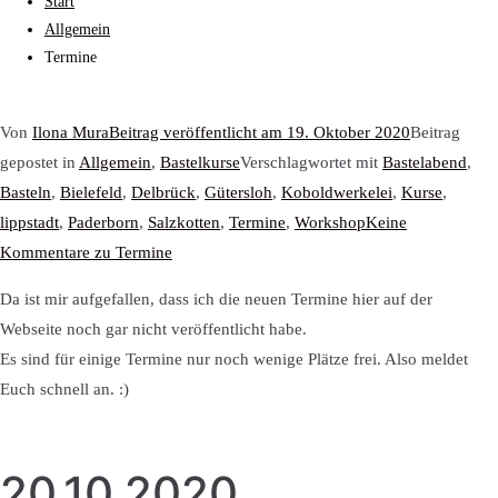
Start
Allgemein
Termine
Von
Ilona Mura
Beitrag veröffentlicht am
19. Oktober 2020
Beitrag
gepostet in
Allgemein
,
Bastelkurse
Verschlagwortet mit
Bastelabend
,
Basteln
,
Bielefeld
,
Delbrück
,
Gütersloh
,
Koboldwerkelei
,
Kurse
,
lippstadt
,
Paderborn
,
Salzkotten
,
Termine
,
Workshop
Keine
Kommentare
zu Termine
Da ist mir aufgefallen, dass ich die neuen Termine hier auf der
Webseite noch gar nicht veröffentlicht habe.
Es sind für einige Termine nur noch wenige Plätze frei. Also meldet
Euch schnell an. :)
20.10.2020