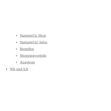
StampinUp Shop
StampinUp! Infos
Bestellen
Shoppingvorteile
Angebote
Wir und Ich