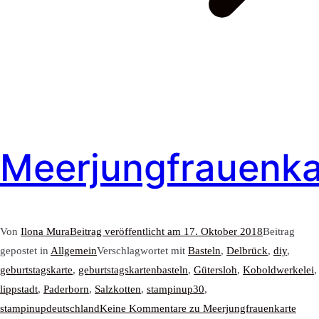
Meerjungfrauenka
Von
Ilona Mura
Beitrag veröffentlicht am
17. Oktober 2018
Beitrag
gepostet in
Allgemein
Verschlagwortet mit
Basteln
,
Delbrück
,
diy
,
geburtstagskarte
,
geburtstagskartenbasteln
,
Gütersloh
,
Koboldwerkelei
,
lippstadt
,
Paderborn
,
Salzkotten
,
stampinup30
,
stampinupdeutschland
Keine Kommentare
zu Meerjungfrauenkarte