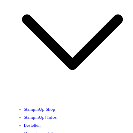
StampinUp Shop
StampinUp! Infos
Bestellen