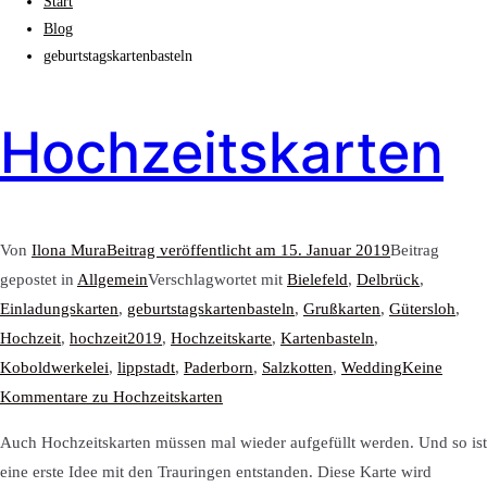
Start
Blog
geburtstagskartenbasteln
Hochzeitskarten
Von
Ilona Mura
Beitrag veröffentlicht am
15. Januar 2019
Beitrag
gepostet in
Allgemein
Verschlagwortet mit
Bielefeld
,
Delbrück
,
Einladungskarten
,
geburtstagskartenbasteln
,
Grußkarten
,
Gütersloh
,
Hochzeit
,
hochzeit2019
,
Hochzeitskarte
,
Kartenbasteln
,
Koboldwerkelei
,
lippstadt
,
Paderborn
,
Salzkotten
,
Wedding
Keine
Kommentare
zu Hochzeitskarten
Auch Hochzeitskarten müssen mal wieder aufgefüllt werden. Und so ist
eine erste Idee mit den Trauringen entstanden. Diese Karte wird