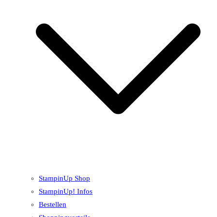
StampinUp Shop
StampinUp! Infos
Bestellen