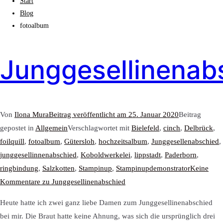
Start
Blog
fotoalbum
Junggesellinenab
Von
Ilona Mura
Beitrag veröffentlicht am
25. Januar 2020
Beitrag
gepostet in
Allgemein
Verschlagwortet mit
Bielefeld
,
cinch
,
Delbrück
,
foilquill
,
fotoalbum
,
Gütersloh
,
hochzeitsalbum
,
Junggesellenabschied
,
junggesellinnenabschied
,
Koboldwerkelei
,
lippstadt
,
Paderborn
,
ringbindung
,
Salzkotten
,
Stampinup
,
Stampinupdemonstrator
Keine
Kommentare
zu Junggesellinenabschied
Heute hatte ich zwei ganz liebe Damen zum Junggesellinenabschied
bei mir. Die Braut hatte keine Ahnung, was sich die ursprünglich drei