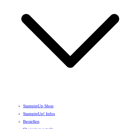
StampinUp Shop
StampinUp! Infos
Bestellen