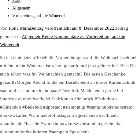
Start
Allgemein
Vorbereitung auf die Winterzeit
Von
Ilona Mura
Beitrag veröffentlicht am
8. Dezember 2022
Beitrag
gepostet in
Allgemein
Keine Kommentare
zu Vorbereitung auf die
Winterzeit
So ich läute jetzt offiziell die Vorbereitungen auf die Weihnachtszeit bei
mir ein. mein Wintertee ist schon gekauft und jetzt geht es los! Hast Du
auch schon was für Weihnachten gemacht? Die ersten Geschenke
gekauft?Morgen Abend findet ein Bastelabend zu dieser Kartentechnik
statt und es sind noch ein paar Plätze frei. Meldet euch gerne bei
Interesse.#koboldwerkelei #salzkotten #delbrück #Paderborn
#Gütersloh #Bielefeld #lippstadt #stampinup #stampinupdemonstrator
#boke #karten #cardmakerofinstagram #geschenke #selfmade
#handmade #basteln #workshops #kurse #besonderegeschenke
#kommunion#colorieren #stempeln #geschenk