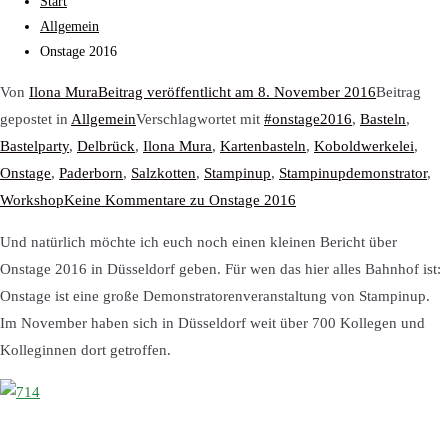
Start
Allgemein
Onstage 2016
Von
Ilona Mura
Beitrag veröffentlicht am
8. November 2016
Beitrag
gepostet in
Allgemein
Verschlagwortet mit
#onstage2016
,
Basteln
,
Bastelparty
,
Delbrück
,
Ilona Mura
,
Kartenbasteln
,
Koboldwerkelei
,
Onstage
,
Paderborn
,
Salzkotten
,
Stampinup
,
Stampinupdemonstrator
,
Workshop
Keine Kommentare
zu Onstage 2016
Und natürlich möchte ich euch noch einen kleinen Bericht über
Onstage 2016 in Düsseldorf geben. Für wen das hier alles Bahnhof ist:
Onstage ist eine große Demonstratorenveranstaltung von Stampinup.
Im November haben sich in Düsseldorf weit über 700 Kollegen und
Kolleginnen dort getroffen.