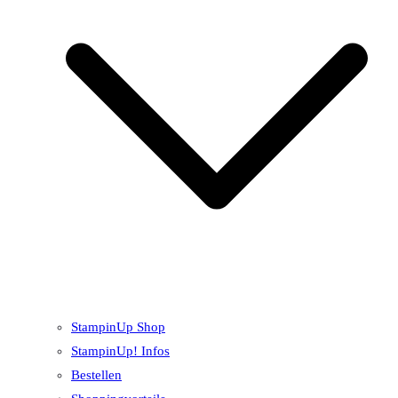
StampinUp Shop
StampinUp! Infos
Bestellen