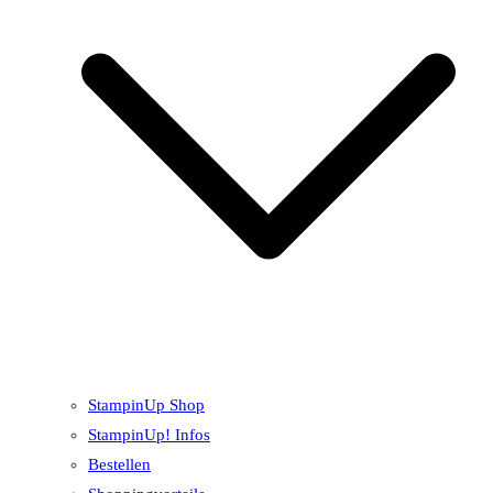
StampinUp Shop
StampinUp! Infos
Bestellen