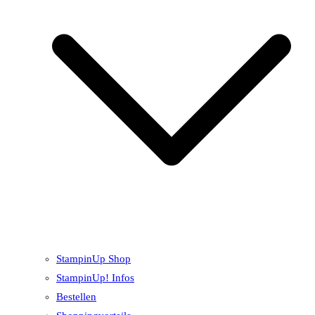
StampinUp Shop
StampinUp! Infos
Bestellen