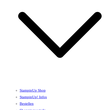
StampinUp Shop
StampinUp! Infos
Bestellen