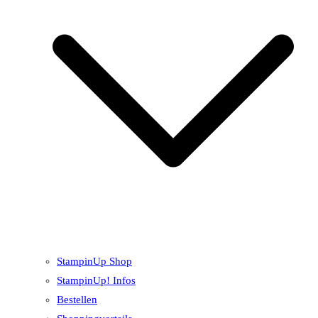
StampinUp Shop
StampinUp! Infos
Bestellen