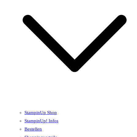
StampinUp Shop
StampinUp! Infos
Bestellen