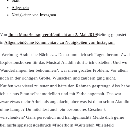
Start
Allgemein
Neuigkeiten von Instagram
Von
Ilona Mura
Beitrag veröffentlicht am
2. Mai 2019
Beitrag gepostet
in
Allgemein
Keine Kommentare
zu Neuigkeiten von Instagram
-Werbung-Arabische Nächte…. Das summe ich seit Tagen herum. Zwei
Explosionsboxen für das Musical Aladdin durfte ich erstellen. Und wo
Wunderlampen her bekommen?, war mein größtes Problem. Vor allem
noch in der richtigen Größe. Wünschen und zaubern ging nicht.
Kaufen war vieeel zu teuer und hätte den Rahmen gesprengt. Also habe
ich sie aus Fimo selbst modelliert und mit Farbe angemalt. Das war
zwar etwas mehr Arbeit als angedacht, aber was ist denn schon Aladdin
ohne Lampe? Du möchtest auch ein besonderes Geschenk
verschenken? Ganz persönlich und handgemacht? Melde dich gerne
bei mir!#lippstadt #delbrück #Paderborn #Gütersloh #bielefeld