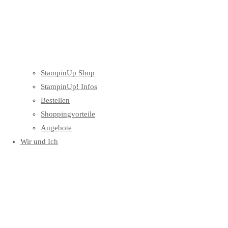
StampinUp Shop
StampinUp! Infos
Bestellen
Shoppingvorteile
Angebote
Wir und Ich