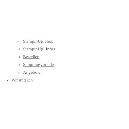
StampinUp Shop
StampinUp! Infos
Bestellen
Shoppingvorteile
Angebote
Wir und Ich