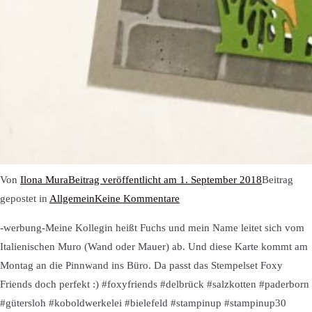
Von
Ilona Mura
Beitrag veröffentlicht am
1. September 2018
Beitrag
zu
gepostet in
Allgemein
Keine Kommentare
Neuigkeiten
-werbung-Meine Kollegin heißt Fuchs und mein Name leitet sich vom
von
Italienischen Muro (Wand oder Mauer) ab. Und diese Karte kommt am
Instagram
Montag an die Pinnwand ins Büro. Da passt das Stempelset Foxy
Friends doch perfekt :) #foxyfriends #delbrück #salzkotten #paderborn
#gütersloh #koboldwerkelei #bielefeld #stampinup #stampinup30