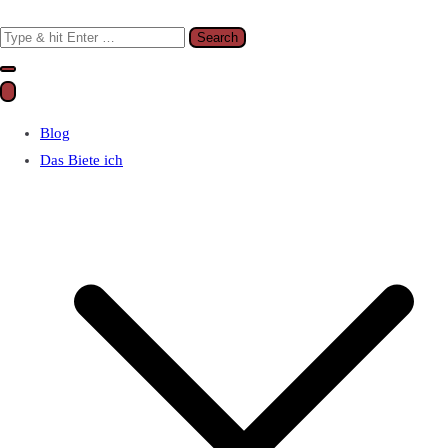
Search
for:
Blog
Das Biete ich