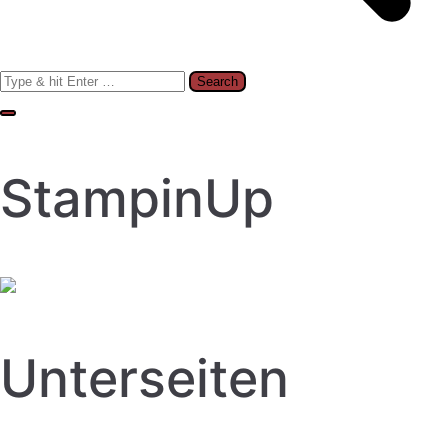
Search
for:
StampinUp
Unterseiten