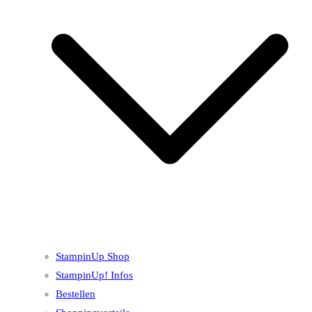
StampinUp Shop
StampinUp! Infos
Bestellen