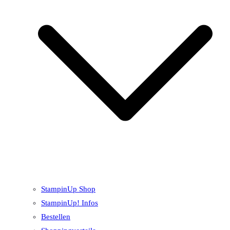
StampinUp Shop
StampinUp! Infos
Bestellen