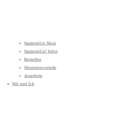
StampinUp Shop
StampinUp! Infos
Bestellen
Shoppingvorteile
Angebote
Wir und Ich