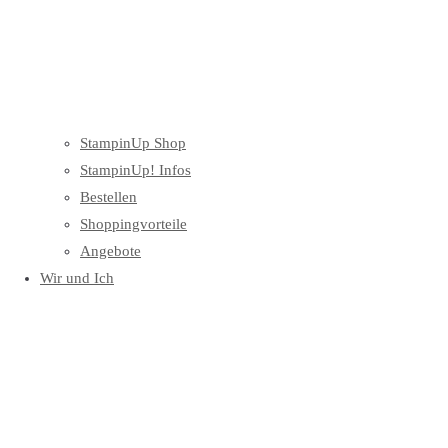
StampinUp Shop
StampinUp! Infos
Bestellen
Shoppingvorteile
Angebote
Wir und Ich