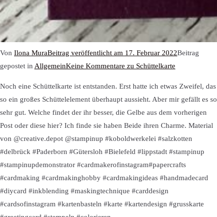
Von
Ilona Mura
Beitrag veröffentlicht am
17. Februar 2022
Beitrag
gepostet in
Allgemein
Keine Kommentare
zu Schüttelkarte
Noch eine Schüttelkarte ist entstanden. Erst hatte ich etwas Zweifel, das
so ein großes Schüttelelement überhaupt aussieht. Aber mir gefällt es so
sehr gut. Welche findet der ihr besser, die Gelbe aus dem vorherigen
Post oder diese hier? Ich finde sie haben Beide ihren Charme. Material
von @creative.depot @stampinup #koboldwerkelei #salzkotten
#delbrück #Paderborn #Gütersloh #Bielefeld #lippstadt #stampinup
#stampinupdemonstrator #cardmakerofinstagram#papercrafts
#cardmaking #cardmakinghobby #cardmakingideas #handmadecard
#diycard #inkblending #maskingtechnique #carddesign
#cardsofinstagram #kartenbasteln #karte #kartendesign #grusskarte