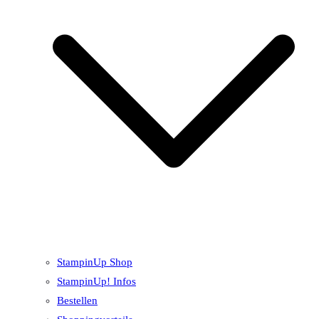
StampinUp Shop
StampinUp! Infos
Bestellen