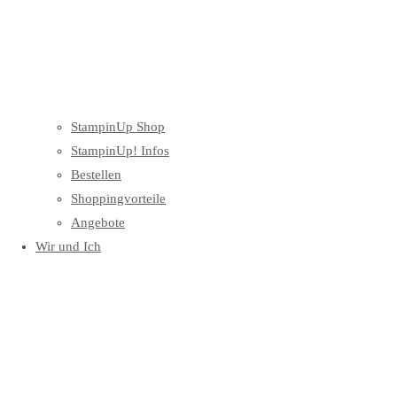
StampinUp Shop
StampinUp! Infos
Bestellen
Shoppingvorteile
Angebote
Wir und Ich