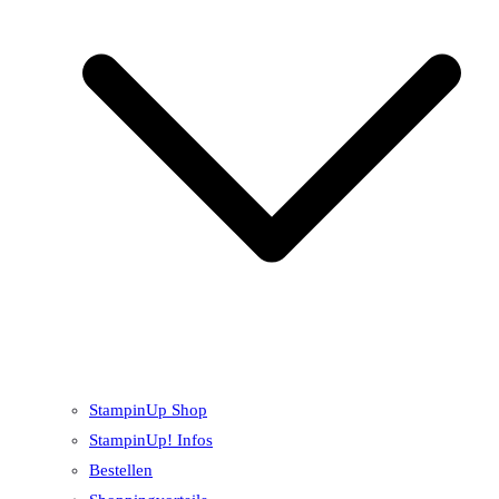
StampinUp Shop
StampinUp! Infos
Bestellen