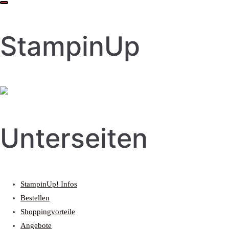
StampinUp
Unterseiten
StampinUp! Infos
Bestellen
Shoppingvorteile
Angebote