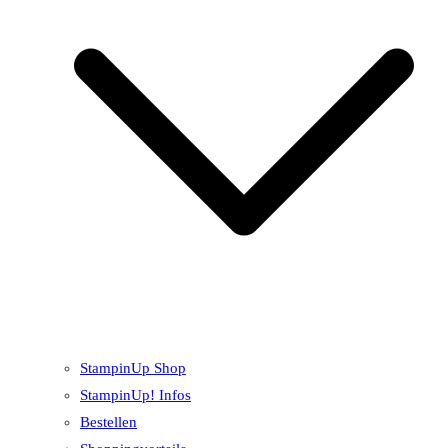
StampinUp Shop
StampinUp! Infos
Bestellen