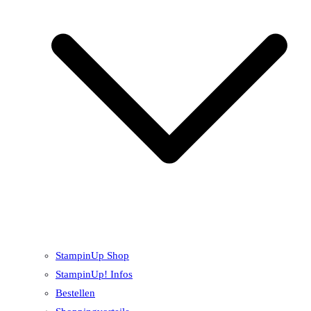
StampinUp Shop
StampinUp! Infos
Bestellen