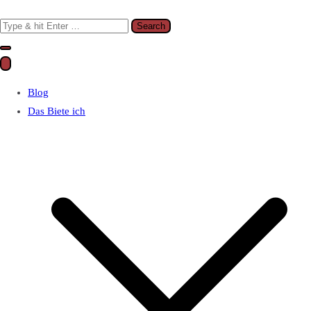
Search
for:
Blog
Das Biete ich