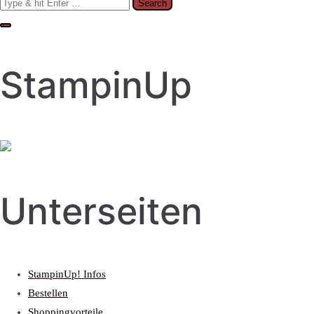
Search
for:
StampinUp
Unterseiten
StampinUp! Infos
Bestellen
Shoppingvorteile