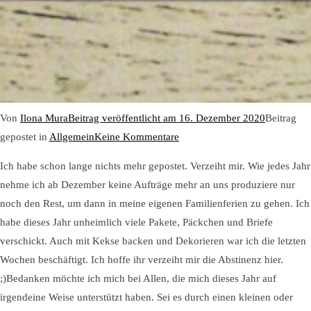
Von
Ilona Mura
Beitrag veröffentlicht am
16. Dezember 2020
Beitrag
zu
gepostet in
Allgemein
Keine Kommentare
Dank
Ich habe schon lange nichts mehr gepostet. Verzeiht mir. Wie jedes Jahr
an
nehme ich ab Dezember keine Aufträge mehr an uns produziere nur
Euch
noch den Rest, um dann in meine eigenen Familienferien zu gehen. Ich
habe dieses Jahr unheimlich viele Pakete, Päckchen und Briefe
verschickt. Auch mit Kekse backen und Dekorieren war ich die letzten
Wochen beschäftigt. Ich hoffe ihr verzeiht mir die Abstinenz hier.
;)Bedanken möchte ich mich bei Allen, die mich dieses Jahr auf
irgendeine Weise unterstützt haben. Sei es durch einen kleinen oder