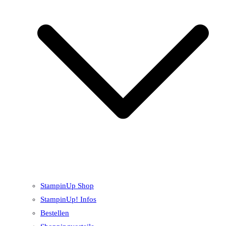
StampinUp Shop
StampinUp! Infos
Bestellen